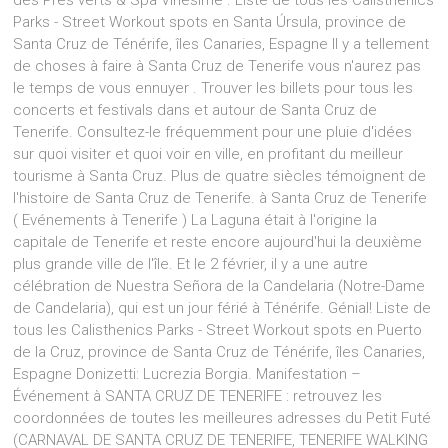
des Prés verts & Spa Vinésime . Liste de tous les Calisthenics
Parks - Street Workout spots en Santa Úrsula, province de
Santa Cruz de Ténérife, îles Canaries, Espagne Il y a tellement
de choses à faire à Santa Cruz de Tenerife vous n'aurez pas
le temps de vous ennuyer . Trouver les billets pour tous les
concerts et festivals dans et autour de Santa Cruz de
Tenerife. Consultez-le fréquemment pour une pluie d'idées
sur quoi visiter et quoi voir en ville, en profitant du meilleur
tourisme à Santa Cruz. Plus de quatre siècles témoignent de
l'histoire de Santa Cruz de Tenerife. à Santa Cruz de Tenerife
( Evénements à Tenerife ) La Laguna était à l'origine la
capitale de Tenerife et reste encore aujourd'hui la deuxième
plus grande ville de l'île. Et le 2 février, il y a une autre
célébration de Nuestra Señora de la Candelaria (Notre-Dame
de Candelaria), qui est un jour férié à Ténérife. Génial! Liste de
tous les Calisthenics Parks - Street Workout spots en Puerto
de la Cruz, province de Santa Cruz de Ténérife, îles Canaries,
Espagne Donizetti: Lucrezia Borgia. Manifestation –
Événement à SANTA CRUZ DE TENERIFE : retrouvez les
coordonnées de toutes les meilleures adresses du Petit Futé
(CARNAVAL DE SANTA CRUZ DE TENERIFE, TENERIFE WALKING