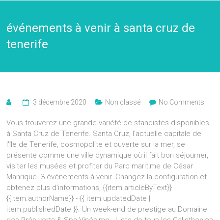
événements à venir à santa cruz de
tenerife
3 décembre 2020
Non classé
No Comments
Vous trouverez une grande variété de standistes disponibles
à Santa Cruz de Tenerife. Santa Cruz, l'actuelle capitale de
l'île de Tenerife, cosmopolite et ouverte sur la mer, se
présente comme une ville dynamique où il fait bon séjourner,
visiter les musées et profiter du Parc maritime de César
Manrique. 3 événements à venir. Changez la configuration et
obtenez plus d'informations, {{item.articleByText}}
{{item.authorName}} - {{ item.updatedDate ||
item.publishedDate }}. Un week-end de prestige au Domaine