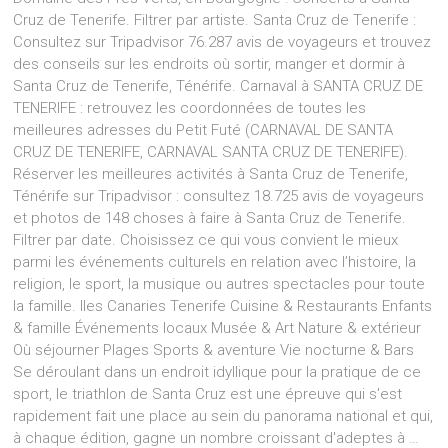
Cruz de Tenerife. Filtrer par artiste. Santa Cruz de Tenerife :
Consultez sur Tripadvisor 76.287 avis de voyageurs et trouvez
des conseils sur les endroits où sortir, manger et dormir à
Santa Cruz de Tenerife, Ténérife. Carnaval à SANTA CRUZ DE
TENERIFE : retrouvez les coordonnées de toutes les
meilleures adresses du Petit Futé (CARNAVAL DE SANTA
CRUZ DE TENERIFE, CARNAVAL SANTA CRUZ DE TENERIFE).
Réserver les meilleures activités à Santa Cruz de Tenerife,
Ténérife sur Tripadvisor : consultez 18.725 avis de voyageurs
et photos de 148 choses à faire à Santa Cruz de Tenerife.
Filtrer par date. Choisissez ce qui vous convient le mieux
parmi les événements culturels en relation avec l’histoire, la
religion, le sport, la musique ou autres spectacles pour toute
la famille. Iles Canaries Tenerife Cuisine & Restaurants Enfants
& famille Événements locaux Musée & Art Nature & extérieur
Où séjourner Plages Sports & aventure Vie nocturne & Bars
Se déroulant dans un endroit idyllique pour la pratique de ce
sport, le triathlon de Santa Cruz est une épreuve qui s'est
rapidement fait une place au sein du panorama national et qui,
à chaque édition, gagne un nombre croissant d'adeptes à …