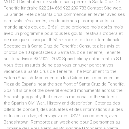
MOTOR Distributeur de voiture sans permis à Santa Cruz De
Tenerife Itinéraire 922 214 666 922 209 783 Contact Site web.
La Grande Fête de Santa Cruz commence en février avec ses
carnavals très animés, les deuxièmes plus importants au
monde après ceux du Brésil, et se prolonge mois après mois
avec un programme pour tous les goûts : festivals d’opéra et
de musique classique, théâtre, rock et culture internationale.
Spectacles à Santa Cruz de Tenerife : Consultez les avis et
photos de 10 spectacles à Santa Cruz de Tenerife, Ténérife
sur Tripadvisor. © 2002 - 2020 Spain holiday online rentals S.L.
Vous êtes assurés de ne pas vous ennuyer pendant vos
vacances à Santa Cruz de Tenerife. The Monument to the
Fallen (Spanish: Monumento a los Caídos) is a monument in
Plaza de España, near the sea front of Santa Cruz de Tenerife,
Spain.It is one of the several erected monuments across the
Spanish geography that serve as memorial to the victors in
the Spanish Civil War.. History and description. Obtenez des
billets de concert, des actualités et des informations sur des
diffusions en live, et envoyez des RSVP aux concerts, avec
Bandsintown. Remportez un week-end pour 2 personnes au
Domaine des Prés Verts, en Bourgogne ! Concerts à Santa