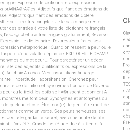
C
Cla
éla
da
ort
son
Pro
dép
Il 
TE
d’
ap
sta
dou
dès
ÊTR
La 