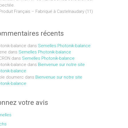
pectée.
Produit Français – Fabriqué à Castelnaudary (11)
ommentaires récents
tonik-balance
dans
Semelles Photonik-balance
ene
dans
Semelles Photonik-balance
CRON
dans
Semelles Photonik-balance
tonik-balance
dans
Bienvenue sur notre site
tonik-balance
ole doumerc
dans
Bienvenue sur notre site
tonik-balance
nnez votre avis
elles
chs