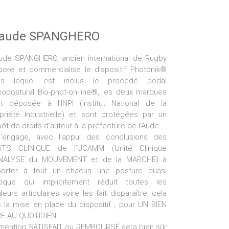
laude SPANGHERO
ude SPANGHERO, ancien international de Rugby
bore et commercialise le dispositif Photonik®
ns lequel est inclus le procédé podal
hopostural Bio-phot-on-line®, les deux marques
t déposée à l’INPI (Institut National de la
priété Industrielle) et sont protégées par un
ôt de droits d’auteur à la préfecture de l’Aude.
s’engage, avec l’appui des conclusions des
STS CLINIQUE de l’UCAMM (Unité Clinique
ANALYSE du MOUVEMENT et de la MARCHE) à
porter à tout un chacun une posture quasi
tique qui implicitement réduit toutes les
leurs articulaires voire les fait disparaître, cela
 la mise en place du dispositif , pour UN BIEN
E AU QUOTIDIEN.
mention SATISFAIT ou REMBOURSÉ sera bien sûr