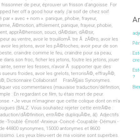
Ar
adj
Pèr
Est
cre
Est
?
Bie
Gallery