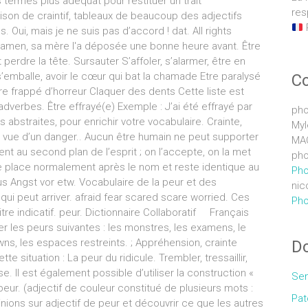
res
C
pho
Myl
MA
pho
Pho
nic
Pho
Do
Sem
Pat