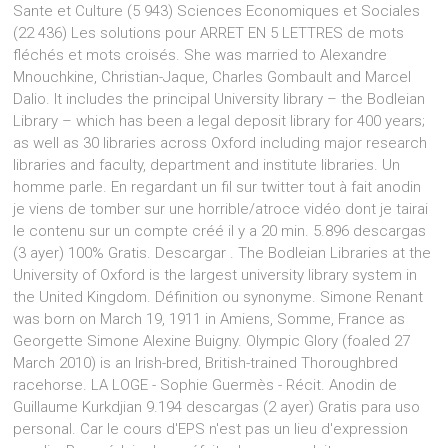
Sante et Culture (5 943) Sciences Economiques et Sociales
(22 436) Les solutions pour ARRET EN 5 LETTRES de mots
fléchés et mots croisés. She was married to Alexandre
Mnouchkine, Christian-Jaque, Charles Gombault and Marcel
Dalio. It includes the principal University library – the Bodleian
Library – which has been a legal deposit library for 400 years;
as well as 30 libraries across Oxford including major research
libraries and faculty, department and institute libraries. Un
homme parle. En regardant un fil sur twitter tout à fait anodin
je viens de tomber sur une horrible/atroce vidéo dont je tairai
le contenu sur un compte créé il y a 20 min. 5.896 descargas
(3 ayer) 100% Gratis. Descargar . The Bodleian Libraries at the
University of Oxford is the largest university library system in
the United Kingdom. Définition ou synonyme. Simone Renant
was born on March 19, 1911 in Amiens, Somme, France as
Georgette Simone Alexine Buigny. Olympic Glory (foaled 27
March 2010) is an Irish-bred, British-trained Thoroughbred
racehorse. LA LOGE - Sophie Guermès - Récit. Anodin de
Guillaume Kurkdjian 9.194 descargas (2 ayer) Gratis para uso
personal. Car le cours d'EPS n'est pas un lieu d'expression