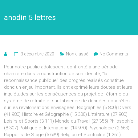
anodin 5 lettres
3 décembre 2020
Non classé
No Comments
Pour notre public adolescent, confronté à une période
charnière dans la construction de son identité, ''la
reconnaissance publique'' des progrès réalisés constitue
donc un enjeu important. Ils ont exprimé leurs doutes et leurs
inquiétudes sur les conséquences du projet de réforme du
système de retraite et sur l’absence de données concrètes
sur les revalorisations envisagées. Biographies (5 800) Divers
(41 980) Histoire et Géographie (15 300) Littérature (27 900)
Loisirs et Sports (3 111) Monde du Travail (27 355) Philosophie
(8 307) Politique et International (14 970) Psychologie (2 663)
Rapports de Stage (5 639) Religion et Spiritualité (1 361)