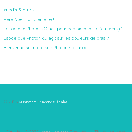
anodin 5 lettres
Père Noël… du bien être !
Est-ce que Photonik® agit pour des pieds plats (ou creux) ?
Est-ce que Photonik® agit sur les douleurs de bras ?
Bienvenue sur notre site Photonik-balance
Gallery
© 2018
•
Munitycom
Mentions légales
Copyright © 2020
. Powered by
. Theme: Ample by