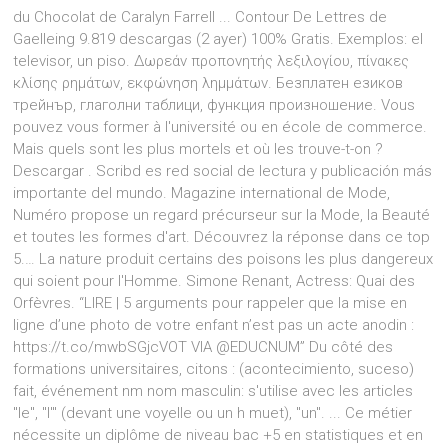
du Chocolat de Caralyn Farrell ... Contour De Lettres de
Gaelleing 9.819 descargas (2 ayer) 100% Gratis. Exemplos: el
televisor, un piso. Δωρεάν προπονητής λεξιλογίου, πίνακες
κλίσης ρημάτων, εκφώνηση λημμάτων. Безплатен езиков
трейнър, глаголни таблици, функция произношение. Vous
pouvez vous former à l'université ou en école de commerce.
Mais quels sont les plus mortels et où les trouve-t-on ?
Descargar . Scribd es red social de lectura y publicación más
importante del mundo. Magazine international de Mode,
Numéro propose un regard précurseur sur la Mode, la Beauté
et toutes les formes d'art. Découvrez la réponse dans ce top
5.… La nature produit certains des poisons les plus dangereux
qui soient pour l'Homme. Simone Renant, Actress: Quai des
Orfèvres. “LIRE | 5 arguments pour rappeler que la mise en
ligne d’une photo de votre enfant n’est pas un acte anodin :
https://t.co/mwbSGjcVOT VIA @EDUCNUM” Du côté des
formations universitaires, citons : (acontecimiento, suceso)
fait, événement nm nom masculin: s'utilise avec les articles
"le", "l'" (devant une voyelle ou un h muet), "un". ... Ce métier
nécessite un diplôme de niveau bac +5 en statistiques et en