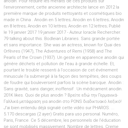
anodin. Pour réduire les méfaits de ces produits sur
l’environnement, cette ancienne architecte lance en 2012 la
première marque de produits nettoyants et cosmétiques bio
made in China . Anodin en 5 lettres; Anodin en 6 lettres; Anodin
en 8 lettres; Anodin en 10 lettres; Anodin en 12 lettres; Publié
le 19 janvier 2017 19 janvier 2017 - Auteur loracle Rechercher.
79 talking about this. Bodleian Libraries. Sans grande portée
et sans importance. She was an actress, known for Quai des
Orfèvres (1947), The Adventures of Remi (1958) and The
Pearls of the Crown (1937). Un geste en apparence anodin qui
génère déchets et pollution de l’eau à grande échelle. Et,
pourtant le trouble ressenti à l'occasion de cet événement
minuscule l'a submergé à la façon des tempêtes, des coups
de foudre qui bouleversent parfois la scène baroque. Anodin :
Sans gravité, sans danger, inoffensif : Un médicament anodin.
201K likes. Quoi de plus anodin ? Βρείτε εδώ την Γερμανικά-
Γαλλικά μετάφραση για anodin στο PONS διαδικτυακό λεξικό!
J'ai bien entendu déjà signalé cette vidéo sur PHAROS. ...
5.170 descargas (2 ayer) Gratis para uso personal. Numéro,
Paris, France. Ce 5 décembre, les personnels de l’éducation
se sont mobilisés massivement. Nombre de lettres. Creme