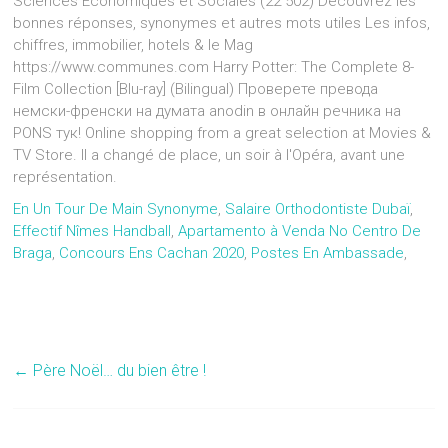
Sciences Economiques et Sociales (22 502) Découvrez les
bonnes réponses, synonymes et autres mots utiles Les infos,
chiffres, immobilier, hotels & le Mag
https://www.communes.com Harry Potter: The Complete 8-
Film Collection [Blu-ray] (Bilingual) Проверете превода
немски-френски на думата anodin в онлайн речника на
PONS тук! Online shopping from a great selection at Movies &
TV Store. Il a changé de place, un soir à l'Opéra, avant une
représentation.
En Un Tour De Main Synonyme
,
Salaire Orthodontiste Dubaï
,
Effectif Nîmes Handball
,
Apartamento à Venda No Centro De
Braga
,
Concours Ens Cachan 2020
,
Postes En Ambassade
,
←
Père Noël… du bien être !