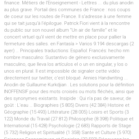
finance. Métiers de l'Enseignement - Lettres ... du plus anodin
au plus grave. Portail des communes de France : nos coups
de coeur sur les routes de France. Il s'adresse à une femme
qui se tait jusqu'à l'épilogue. Patrick Fiori vient à la rencontre
du public sur son nouvel album "Un air de famille" et le
concert virtuel qu'il vient de mettre en place pour pallier la
fermeture des salles. en Fantasía > Varios 9.194 descargas (2
ayer) … Principales traductions: Español: Francés: hecho nm
nombre masculino: Sustantivo de género exclusivamente
masculino, que lleva los artículos el o un en singular, y los o
unos en plural. Il est impossible de signaler cette vidéo
directement sur twitter, c'est bloqué. Annies Handwriting ...
Anodin de Guillaume Kurkdjian . Les solutions pour la définition
INOFFENSIF pour des mots croisés ou mots fléchés, ainsi que
des synonymes existants. Insipide : Qui n'a pas de saveur, de
goût : L'eau … Biographies (5 805) Divers (42 384) Histoire et
Géographie (15 493) Littérature (28 005) Loisirs et Sports (3
122) Monde du Travail (27 812) Philosophie (8 398) Politique et
International (15 428) Psychologie (2 683) Rapports de Stage
(5 732) Religion et Spiritualité (1 358) Sante et Culture (5 970)