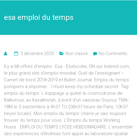
esa emploi du temps
3 décembre 2020
Non classé
No Comments
Il y a 68 offres d'emploi : Esa - Etobicoke, ON sur Indeed.com,
le plus grand site d'emploi mondial. Outil de l’enseignant –
Carnet de bord 2018-2019 et Bullet Journal. Emploi du temps
pompiers à imprimer. : I must keep my schedule secret. Tag :
emploi du temps. L’équipage a quitté le cosmodrome de
Baïkonour, au Kazakhstan, à bord d’un vaisseau Soyouz TMA-
18M le 2 septembre à 4h37 TU (06h37 heure de Paris, 10h37
heure locale). Mon emploi du temps: chérie je vais toujours
trouver du temps pour vous. L’Emploi du temps Working
Hours . EMPLOI DU TEMPS LYCEE HEBDOMADAIRE. L’ensemble
des expériences d’Andreas font appel au laboratoire spatial