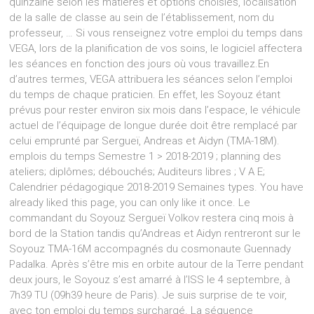
quinzaine selon les matières et options choisies, localisation
de la salle de classe au sein de l’établissement, nom du
professeur, … Si vous renseignez votre emploi du temps dans
VEGA, lors de la planification de vos soins, le logiciel affectera
les séances en fonction des jours où vous travaillez.En
d’autres termes, VEGA attribuera les séances selon l’emploi
du temps de chaque praticien. En effet, les Soyouz étant
prévus pour rester environ six mois dans l’espace, le véhicule
actuel de l’équipage de longue durée doit être remplacé par
celui emprunté par Sergueï, Andreas et Aidyn (TMA-18M).
emplois du temps Semestre 1 > 2018-2019 ; planning des
ateliers; diplômes; débouchés; Auditeurs libres ; V A E;
Calendrier pédagogique 2018-2019 Semaines types. You have
already liked this page, you can only like it once. Le
commandant du Soyouz Sergueï Volkov restera cinq mois à
bord de la Station tandis qu’Andreas et Aidyn rentreront sur le
Soyouz TMA-16M accompagnés du cosmonaute Guennady
Padalka. Après s’être mis en orbite autour de la Terre pendant
deux jours, le Soyouz s’est amarré à l’ISS le 4 septembre, à
7h39 TU (09h39 heure de Paris). Je suis surprise de te voir,
avec ton emploi du temps surchargé. La séquence