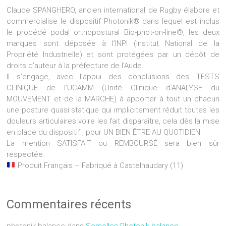
Claude SPANGHERO, ancien international de Rugby élabore et
commercialise le dispositif Photonik® dans lequel est inclus
le procédé podal orthopostural Bio-phot-on-line®, les deux
marques sont déposée à l’INPI (Institut National de la
Propriété Industrielle) et sont protégées par un dépôt de
droits d’auteur à la préfecture de l’Aude.
Il s’engage, avec l’appui des conclusions des TESTS
CLINIQUE de l’UCAMM (Unité Clinique d’ANALYSE du
MOUVEMENT et de la MARCHE) à apporter à tout un chacun
une posture quasi statique qui implicitement réduit toutes les
douleurs articulaires voire les fait disparaître, cela dès la mise
en place du dispositif , pour UN BIEN ÊTRE AU QUOTIDIEN.
La mention SATISFAIT ou REMBOURSÉ sera bien sûr
respectée.
Produit Français – Fabriqué à Castelnaudary (11)
Commentaires récents
photonik-balance
dans
Semelles Photonik-balance