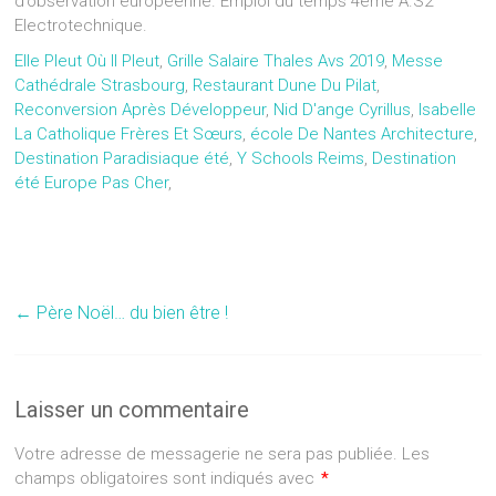
d’observation européenne. Emploi du temps 4ème A.S2
Electrotechnique.
Elle Pleut Où Il Pleut
,
Grille Salaire Thales Avs 2019
,
Messe
Cathédrale Strasbourg
,
Restaurant Dune Du Pilat
,
Reconversion Après Développeur
,
Nid D'ange Cyrillus
,
Isabelle
La Catholique Frères Et Sœurs
,
école De Nantes Architecture
,
Destination Paradisiaque été
,
Y Schools Reims
,
Destination
été Europe Pas Cher
,
←
Père Noël… du bien être !
Laisser un commentaire
Votre adresse de messagerie ne sera pas publiée.
Les
champs obligatoires sont indiqués avec
*