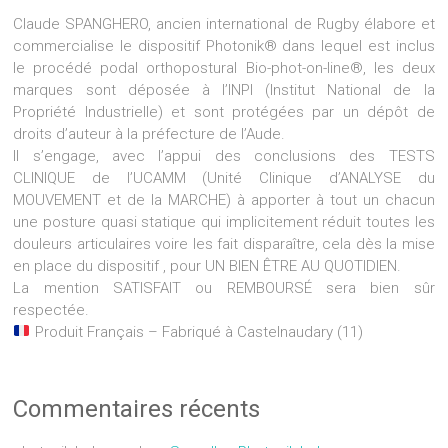
Claude SPANGHERO, ancien international de Rugby élabore et
commercialise le dispositif Photonik® dans lequel est inclus
le procédé podal orthopostural Bio-phot-on-line®, les deux
marques sont déposée à l’INPI (Institut National de la
Propriété Industrielle) et sont protégées par un dépôt de
droits d’auteur à la préfecture de l’Aude.
Il s’engage, avec l’appui des conclusions des TESTS
CLINIQUE de l’UCAMM (Unité Clinique d’ANALYSE du
MOUVEMENT et de la MARCHE) à apporter à tout un chacun
une posture quasi statique qui implicitement réduit toutes les
douleurs articulaires voire les fait disparaître, cela dès la mise
en place du dispositif , pour UN BIEN ÊTRE AU QUOTIDIEN.
La mention SATISFAIT ou REMBOURSÉ sera bien sûr
respectée.
Produit Français – Fabriqué à Castelnaudary (11)
Commentaires récents