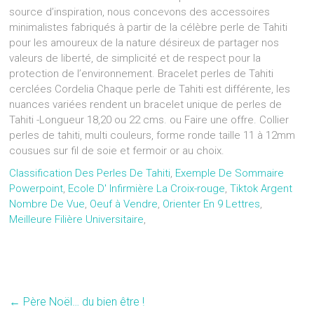
source d’inspiration, nous concevons des accessoires
minimalistes fabriqués à partir de la célèbre perle de Tahiti
pour les amoureux de la nature désireux de partager nos
valeurs de liberté, de simplicité et de respect pour la
protection de l’environnement. Bracelet perles de Tahiti
cerclées Cordelia Chaque perle de Tahiti est différente, les
nuances variées rendent un bracelet unique de perles de
Tahiti -Longueur 18,20 ou 22 cms. ou Faire une offre. Collier
perles de tahiti, multi couleurs, forme ronde taille 11 à 12mm
cousues sur fil de soie et fermoir or au choix.
Classification Des Perles De Tahiti
,
Exemple De Sommaire
Powerpoint
,
Ecole D' Infirmière La Croix-rouge
,
Tiktok Argent
Nombre De Vue
,
Oeuf à Vendre
,
Orienter En 9 Lettres
,
Meilleure Filière Universitaire
,
←
Père Noël… du bien être !