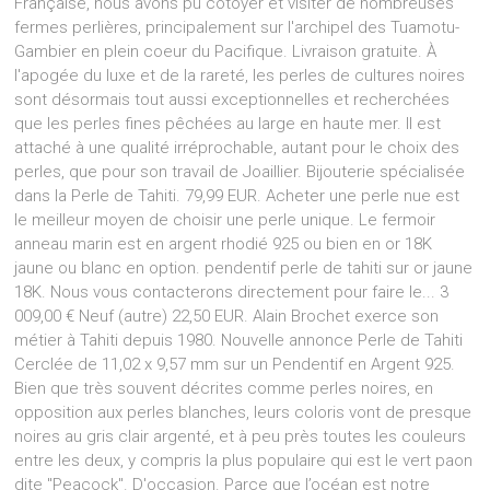
Française, nous avons pu côtoyer et visiter de nombreuses
fermes perlières, principalement sur l'archipel des Tuamotu-
Gambier en plein coeur du Pacifique. Livraison gratuite. À
l'apogée du luxe et de la rareté, les perles de cultures noires
sont désormais tout aussi exceptionnelles et recherchées
que les perles fines pêchées au large en haute mer. Il est
attaché à une qualité irréprochable, autant pour le choix des
perles, que pour son travail de Joaillier. Bijouterie spécialisée
dans la Perle de Tahiti. 79,99 EUR. Acheter une perle nue est
le meilleur moyen de choisir une perle unique. Le fermoir
anneau marin est en argent rhodié 925 ou bien en or 18K
jaune ou blanc en option. pendentif perle de tahiti sur or jaune
18K. Nous vous contacterons directement pour faire le... 3
009,00 € Neuf (autre) 22,50 EUR. Alain Brochet exerce son
métier à Tahiti depuis 1980. Nouvelle annonce Perle de Tahiti
Cerclée de 11,02 x 9,57 mm sur un Pendentif en Argent 925.
Bien que très souvent décrites comme perles noires, en
opposition aux perles blanches, leurs coloris vont de presque
noires au gris clair argenté, et à peu près toutes les couleurs
entre les deux, y compris la plus populaire qui est le vert paon
dite "Peacock". D'occasion. Parce que l’océan est notre