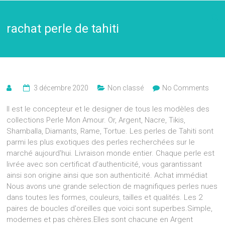
rachat perle de tahiti
3 décembre 2020
Non classé
No Comments
Il est le concepteur et le designer de tous les modèles des
collections Perle Mon Amour. Or, Argent, Nacre, Tikis,
Shamballa, Diamants, Rame, Tortue. Les perles de Tahiti sont
parmi les plus exotiques des perles recherchées sur le
marché aujourd'hui. Livraison monde entier. Chaque perle est
livrée avec son certificat d’authenticité, vous garantissant
ainsi son origine ainsi que son authenticité. Achat immédiat
Nous avons une grande selection de magnifiques perles nues
dans toutes les formes, couleurs, tailles et qualités. Les 2
paires de boucles d'oreilles que voici sont superbes.Simple,
modernes et pas chères.Elles sont chacune en Argent