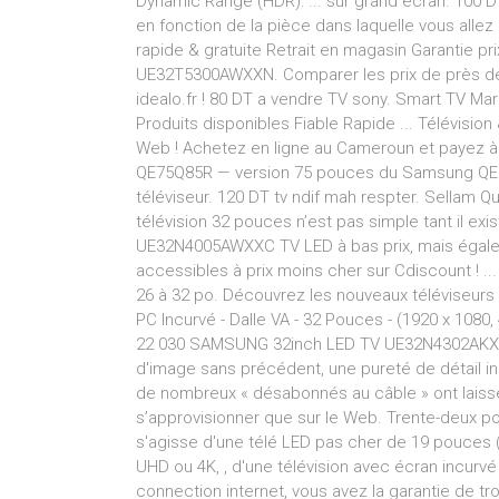
Dynamic Range (HDR): ... sur grand écran. 100 DT 
en fonction de la pièce dans laquelle vous allez l
rapide & gratuite Retrait en magasin Garantie p
UE32T5300AWXXN. Comparer les prix de près de
idealo.fr ! 80 DT a vendre TV sony. Smart TV Ma
Produits disponibles Fiable Rapide ... Télévisio
Web ! Achetez en ligne au Cameroun et payez à 
QE75Q85R — version 75 pouces du Samsung QE6
téléviseur. 120 DT tv ndif mah respter. Sellam Q
télévision 32 pouces n’est pas simple tant il 
UE32N4005AWXXC TV LED à bas prix, mais égalem
accessibles à prix moins cher sur Cdiscount ! ..
26 à 32 po. Découvrez les nouveaux téléviseur
PC Incurvé - Dalle VA - 32 Pouces - (1920 x 1080, 4
22 030 SAMSUNG 32inch LED TV UE32N4302AKXXH
d'image sans précédent, une pureté de détail incr
de nombreux « désabonnés au câble » ont laissé
s’approvisionner que sur le Web. Trente-deux po
s'agisse d'une télé LED pas cher de 19 pouces (
UHD ou 4K, , d'une télévision avec écran incurvé
connection internet, vous avez la garantie de tr