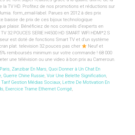
 de la TV HD. Profitez de nos promotions et réductions sur
Jumia. form_email-label. Parues en 2012 à des prix
te baisse de prix de ces bijoux technologique
ue plaisir. Bénéficiez de nos conseils d’experts en
NG TV 32 POUCES SERIE H4500 HD SMART WIFI HDMI*2 S
viseur est doté de fonctions Smart TV et d’un système
cran plat. television 32 pouces pas cher
Neuf et
ie 5% remboursés minimum sur votre commande ! 68 000
heter une télévision ou une video à bon prix au Cameroun.
Paris
,
Zanzibar En Mars
,
Quoi Donner à Un Chat En
e
,
Guerre Chine Russie
,
Voir Une Belette Signification
,
,
Tarif Gestion Médias Sociaux
,
Lettre De Motivation En
ds
,
Exercice Trame Ethernet Corrigé
,