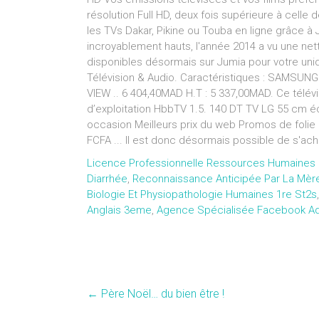
résolution Full HD, deux fois supérieure à celle
les TVs Dakar, Pikine ou Touba en ligne grâce à 
incroyablement hauts, l'année 2014 a vu une net
disponibles désormais sur Jumia pour votre uniq
Télévision & Audio. Caractéristiques : SAMSU
VIEW .. 6 404,40MAD H.T : 5 337,00MAD. Ce télé
d’exploitation HbbTV 1.5. 140 DT TV LG 55 cm é
occasion Meilleurs prix du web Promos de fol
FCFA ... Il est donc désormais possible de s'ac
Licence Professionnelle Ressources Humaines 
Diarrhée
,
Reconnaissance Anticipée Par La Mèr
Biologie Et Physiopathologie Humaines 1re St2s
Anglais 3eme
,
Agence Spécialisée Facebook A
←
Père Noël… du bien être !