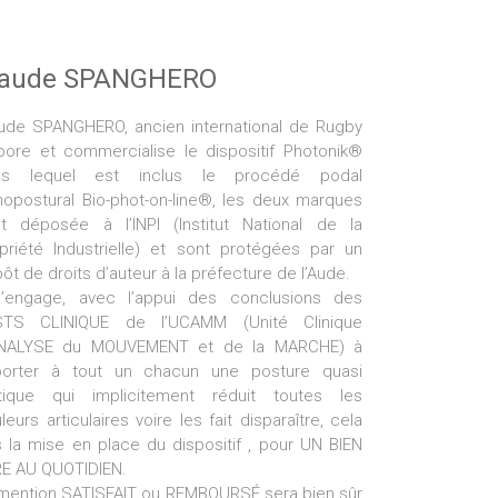
laude SPANGHERO
ude SPANGHERO, ancien international de Rugby
bore et commercialise le dispositif Photonik®
ns lequel est inclus le procédé podal
hopostural Bio-phot-on-line®, les deux marques
t déposée à l’INPI (Institut National de la
priété Industrielle) et sont protégées par un
ôt de droits d’auteur à la préfecture de l’Aude.
s’engage, avec l’appui des conclusions des
STS CLINIQUE de l’UCAMM (Unité Clinique
ANALYSE du MOUVEMENT et de la MARCHE) à
porter à tout un chacun une posture quasi
tique qui implicitement réduit toutes les
leurs articulaires voire les fait disparaître, cela
 la mise en place du dispositif , pour UN BIEN
E AU QUOTIDIEN.
mention SATISFAIT ou REMBOURSÉ sera bien sûr