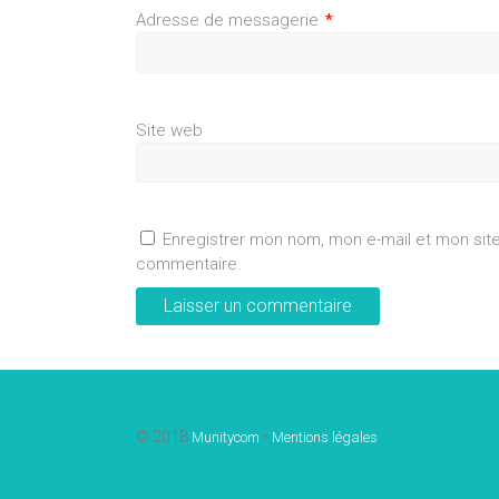
Adresse de messagerie
*
Site web
Enregistrer mon nom, mon e-mail et mon sit
commentaire.
© 2018
•
Munitycom
Mentions légales