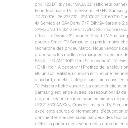
prix. 120 DT tiliviseur SABA 32" (afficheur panne)
fiche technique TV Téléviseur LED HD Samsung 3
-24700006 - 26 227700 - 29400027 -29160020 Con
4x Service et SAV Darty 7j/7, 24h/24 Garantie 2
SAMSUNG TV 32" SERIE 4 AVEC RE. Inscrivez-vou
offres! Télévision 32 pouces Smart TV Samsung 
pouces Smart TV Samsung au prix le moins ch
recherche des prix au Maroc. Nous vendons des
proposons les meilleures marques à des prix d
55 4K UHD ANDROID Ultra Slim cacheté. Télévis
HDMI - Noir. À découvrir ! Profitez de la télévis
8K, un son réaliste, un écran infini et une techn
standard, car elle s’intègre aussi bien dans les
Téléviseurs boîte ouverte. La caractéristique pr
Samsung est, entre autres, sa résolution HD de
cm, sont recommandés pour les pièces de peti
UE32T5300AWXXN; Grandes images. TV Samsung 
excellente source d'informations, d'éducation 
dominent le marché, suivis par ceux des fabrica
d'être au parfum des événements qui nous e