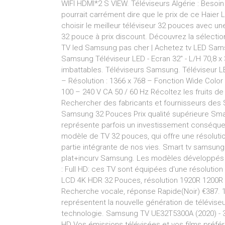
WIFI HDMI*2 S VIEW. Téléviseurs Algérie : Besoin
pourrait carrément dire que le prix de ce Haier
choisir le meilleur téléviseur 32 pouces avec u
32 pouce à prix discount. Découvrez la sélecti
TV led Samsung pas cher | Achetez tv LED Samsun
Samsung Téléviseur LED - Ecran 32" - L/H 70,8 x 39
imbattables. Téléviseurs Samsung. Téléviseur
– Résolution : 1366 x 768 – Fonction Wide Color
100 – 240 V CA 50 / 60 Hz Récoltez les fruits de 
Rechercher des fabricants et fournisseurs des
Samsung 32 Pouces Prix qualité supérieure Sma
représente parfois un investissement conséquent,
modèle de TV 32 pouces, qui offre une résolution
partie intégrante de nos vies. Smart tv samsung
plat+incurv Samsung. Les modèles développés p
: Full HD: ces TV sont équipées d'une résolutio
LCD 4K HDR 32 Pouces, résolution 1920R 1200R 
Recherche vocale, réponse Rapide(Noir) €387. 1
représentent la nouvelle génération de télévise
technologie. Samsung TV UE32T5300A (2020) - 32
HD Vos émissions télévisées et vos films préféré