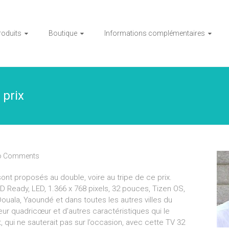
roduits
Boutique
Informations complémentaires
 prix
o Comments
t proposés au double, voire au tripe de ce prix.
 Ready, LED, 1.366 x 768 pixels, 32 pouces, Tizen OS,
ouala, Yaoundé et dans toutes les autres villes du
ur quadricœur et d’autres caractéristiques qui le
, qui ne sauterait pas sur l’occasion, avec cette TV 32