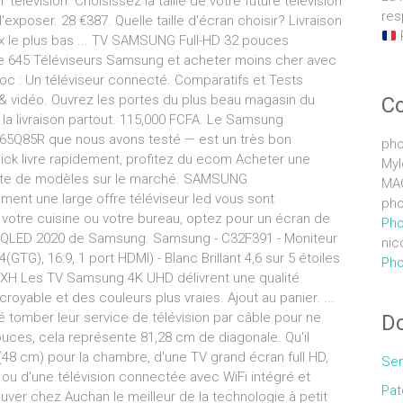
télévision. Choisissez la taille de votre future télévision
res
'exposer. 28 €387. Quelle taille d'écran choisir? Livraison
rix le plus bas ... TV SAMSUNG Full-HD 32 pouces
 645 Téléviseurs Samsung et acheter moins cher avec
roc : Un téléviseur connecté. Comparatifs et Tests
n & vidéo. Ouvrez les portes du plus beau magasin du
C
la livraison partout. 115,000 FCFA. Le Samsung
5Q85R que nous avons testé — est un très bon
pho
uick livre rapidement, profitez du ecom Acheter une
Myl
existe de modèles sur le marché. SAMSUNG
MA
ent une large offre téléviseur led vous sont
pho
. votre cuisine ou votre bureau, optez pour un écran de
Pho
s QLED 2020 de Samsung. Samsung - C32F391 - Moniteur
nic
(GTG), 16:9, 1 port HDMI) - Blanc Brillant 4,6 sur 5 étoiles
Pho
 Les TV Samsung 4K UHD délivrent une qualité
oyable et des couleurs plus vraies. Ajout au panier. ...
 tomber leur service de télévision par câble pour ne
Do
uces, cela représente 81,28 cm de diagonale. Qu'il
48 cm) pour la chambre, d'une TV grand écran full HD,
Sem
 ou d'une télévision connectée avec WiFi intégré et
Pat
ouver chez Auchan le meilleur de la technologie à petit