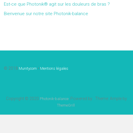
Est-ce que Photonik® agit sur les douleurs de bras ?
Bienvenue sur notre site Photonik-balance
Gallery
© 2018
•
Munitycom
Mentions légales
Copyright © 2020
. Powered by
. Theme: Ample by
Photonik-balance
.
ThemeGrill